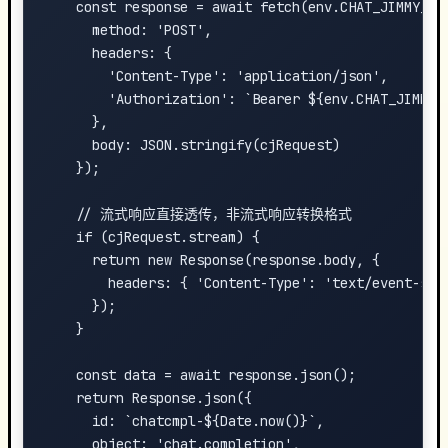
    const response = await fetch(env.CHAT_JIMMY_END
      method: 'POST',

      headers: {

        'Content-Type': 'application/json',

        'Authorization': `Bearer ${env.CHAT_JIMMY_A
      },

      body: JSON.stringify(cjRequest)

    });

    // 流式响应直接透传，非流式响应转换格式

    if (cjRequest.stream) {

      return new Response(response.body, {

        headers: { 'Content-Type': 'text/event-stre
      });

    }

    const data = await response.json();

    return Response.json({

      id: `chatcmpl-${Date.now()}`,

      object: 'chat.completion',
