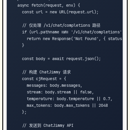
  async fetch(request, env) {

    const url = new URL(request.url);

    // 仅处理 /v1/chat/completions 路径

    if (url.pathname !== '/v1/chat/completions') {

      return new Response('Not Found', { status: 40
    }

    const body = await request.json();

    // 构建 ChatJimmy 请求

    const cjRequest = {

      messages: body.messages,

      stream: body.stream || false,

      temperature: body.temperature || 0.7,

      max_tokens: body.max_tokens || 2048

    };

    // 发送到 ChatJimmy API
