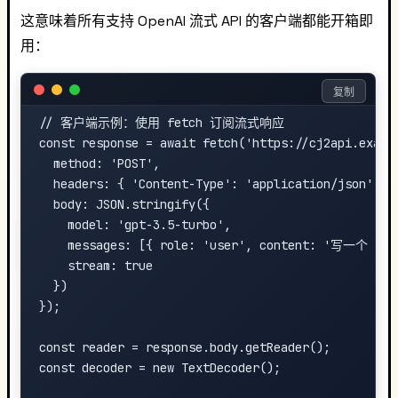
这意味着所有支持 OpenAI 流式 API 的客户端都能开箱即
用：
复制
// 客户端示例：使用 fetch 订阅流式响应

const response = await fetch('https://cj2api.exampl
  method: 'POST',

  headers: { 'Content-Type': 'application/json' },

  body: JSON.stringify({

    model: 'gpt-3.5-turbo',

    messages: [{ role: 'user', content: '写一个 hell
    stream: true

  })

});

const reader = response.body.getReader();

const decoder = new TextDecoder();
