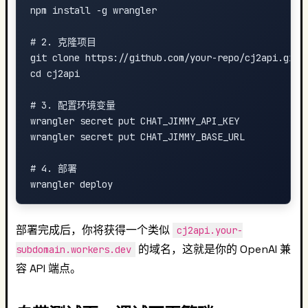
npm install -g wrangler

# 2. 克隆项目

git clone https://github.com/your-repo/cj2api.git

cd cj2api

# 3. 配置环境变量

wrangler secret put CHAT_JIMMY_API_KEY

wrangler secret put CHAT_JIMMY_BASE_URL

# 4. 部署

部署完成后，你将获得一个类似
cj2api.your-
的域名，这就是你的 OpenAI 兼
subdomain.workers.dev
容 API 端点。