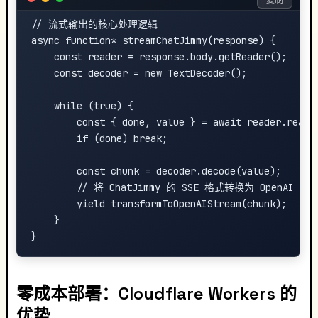
复制
// 流式输出的核心处理逻辑

async function* streamChatJimmy(response) {

    const reader = response.body.getReader();

    const decoder = new TextDecoder();

    while (true) {

        const { done, value } = await reader.read()
        if (done) break;

        const chunk = decoder.decode(value);

        // 将 ChatJimmy 的 SSE 格式转换为 OpenAI 的 ch
        yield transformToOpenAIStream(chunk);

    }

零成本部署：Cloudflare Workers 的
优势